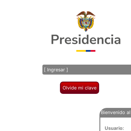
[
Ingresar
]
Bienvenido a
Usuario: